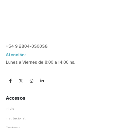
Dirección:
José Rogers 643, U9103 Rawson, Chubut
Teléfono:
+54 9 2804-030038
Atención:
Lunes a Viernes de 8:00 a 14:00 hs.
Accesos
Inicio
Institucional
Contacto